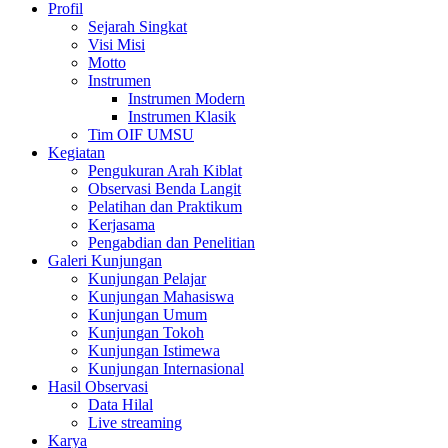
Profil
Sejarah Singkat
Visi Misi
Motto
Instrumen
Instrumen Modern
Instrumen Klasik
Tim OIF UMSU
Kegiatan
Pengukuran Arah Kiblat
Observasi Benda Langit
Pelatihan dan Praktikum
Kerjasama
Pengabdian dan Penelitian
Galeri Kunjungan
Kunjungan Pelajar
Kunjungan Mahasiswa
Kunjungan Umum
Kunjungan Tokoh
Kunjungan Istimewa
Kunjungan Internasional
Hasil Observasi
Data Hilal
Live streaming
Karya