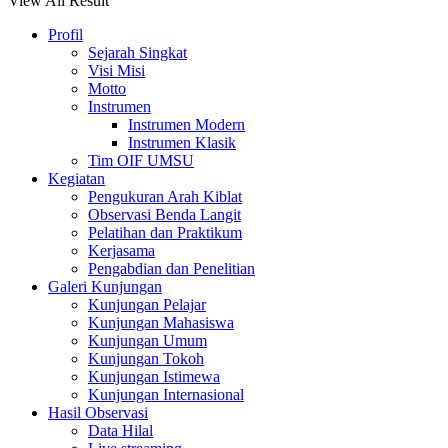
View All Result
Profil
Sejarah Singkat
Visi Misi
Motto
Instrumen
Instrumen Modern
Instrumen Klasik
Tim OIF UMSU
Kegiatan
Pengukuran Arah Kiblat
Observasi Benda Langit
Pelatihan dan Praktikum
Kerjasama
Pengabdian dan Penelitian
Galeri Kunjungan
Kunjungan Pelajar
Kunjungan Mahasiswa
Kunjungan Umum
Kunjungan Tokoh
Kunjungan Istimewa
Kunjungan Internasional
Hasil Observasi
Data Hilal